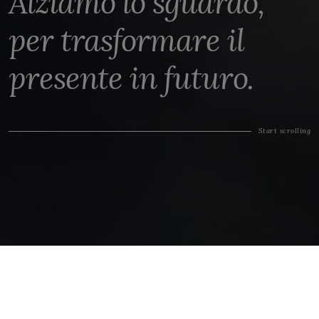
Alziamo lo sguardo,
per trasformare il
presente in futuro.
Start scrolling